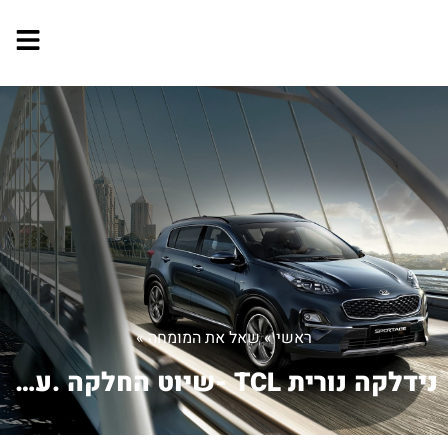
ראשי
»
שאל את המומחה
»
נידלקה נורית TCL -שיוט החלקה .עובדים ...