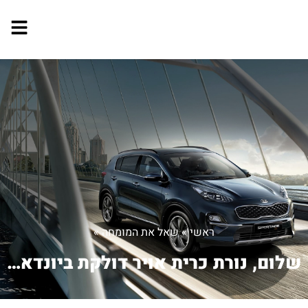
ראשי
»
שאל את המומחה
»
שלום, נורת כרית אויר דולקת ביונדאי i...