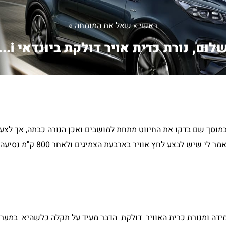
ראשי
»
שאל את המומחה
»
לום, נורת כרית אויר דולקת ביונדאי i...
יונדאי i35 מזה כחודשיים. הייתי במוסך שם בדקו את החיווט מתחת למושבים ואכן הנורה כבתה, 
נדלקה שוב עד היום. שאלתי יועץ יונדאי לגבי פתרון
מידה ומנורת כרית האוויר דולקת הדבר מעיד על תקלה כלשהיא במערכ