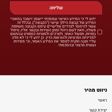
שליחה
ידוע לי כי המידע האישי שמסרתי יישמר ויעובד במאגרי
המידע של קבוצת הילוך שישי ("הקבוצה"), ובכלל זה
עשוי להימסר לצדדים שלישיים עימם הקבוצה משתפת
פעולה, וזאת לשם ניהול ומתן השירות ובקשר אליו, טיפול
בפניות, תפעול האתר, ולצרכים ולמטרות כמפורט ובהתאם
למדיניות הפרטיות ולהוראות הדין. כן ידוע לי כי לא חלה
עליי חובה חוקית למסור את המידע האמור, וכי מסירתו
נעשית מרצוני ובהסכמתי.
ניווט מהיר
ראשי
יצירת קשר