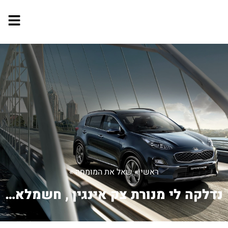
ראשי
»
שאל את המומחה
»
נדלקה לי מנורת צק אינגין , חשמלאי בדק...