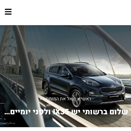
ראשי
»
שאל את המומחה
»
שלום ברשותי יש IX35 ולפני יומיים מס...