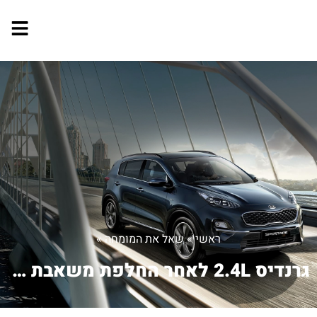
ראשי
»
שאל את המומחה
»
גרנדיס 2.4L לאחר החלפת משאבת מים בנס...