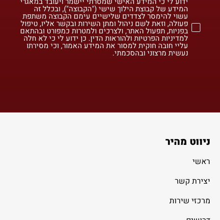
ידוע לי כי המידע האישי שמסרתי יישמר ויעובד במאגרי
המידע של קבוצת הילוך שישי ("הקבוצה"), ובכלל זה
עשוי להימסר לצדדים שלישיים עימם הקבוצה משתפת
פעולה, וזאת לשם ניהול ומתן השירות ובקשר אליו, טיפול
בפניות, תפעול האתר, ולצרכים ולמטרות כמפורט ובהתאם
למדיניות הפרטיות ולהוראות הדין. כן ידוע לי כי לא חלה
עליי חובה חוקית למסור את המידע האמור, וכי מסירתו
נעשית מרצוני ובהסכמתי.
ניווט מהיר
ראשי
יצירת קשר
מרכזי שירות