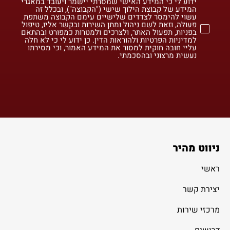
ידוע לי כי המידע האישי שמסרתי יישמר ויעובד במאגרי
המידע של קבוצת הילוך שישי ("הקבוצה"), ובכלל זה
עשוי להימסר לצדדים שלישיים עימם הקבוצה משתפת
פעולה, וזאת לשם ניהול ומתן השירות ובקשר אליו, טיפול
בפניות, תפעול האתר, ולצרכים ולמטרות כמפורט ובהתאם
למדיניות הפרטיות ולהוראות הדין. כן ידוע לי כי לא חלה
עליי חובה חוקית למסור את המידע האמור, וכי מסירתו
נעשית מרצוני ובהסכמתי.
ניווט מהיר
ראשי
יצירת קשר
מרכזי שירות