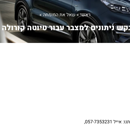
ראשי
»
שאל את המומחה
»
ש ניתונים למצבר עבור טיוטה קורולה .
057-73532,