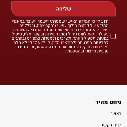
שליחה
ידוע לי כי המידע האישי שמסרתי יישמר ויעובד במאגרי
המידע של קבוצת הילוך שישי ("הקבוצה"), ובכלל זה
עשוי להימסר לצדדים שלישיים עימם הקבוצה משתפת
פעולה, וזאת לשם ניהול ומתן השירות ובקשר אליו, טיפול
בפניות, תפעול האתר, ולצרכים ולמטרות כמפורט ובהתאם
למדיניות הפרטיות ולהוראות הדין. כן ידוע לי כי לא חלה
עליי חובה חוקית למסור את המידע האמור, וכי מסירתו
נעשית מרצוני ובהסכמתי.
ניווט מהיר
ראשי
יצירת קשר