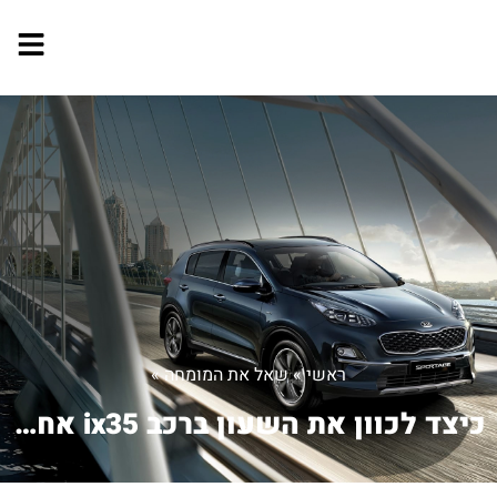
ראשי
»
שאל את המומחה
»
כיצד לכוון את השעון ברכב ix35 אחרי כי...