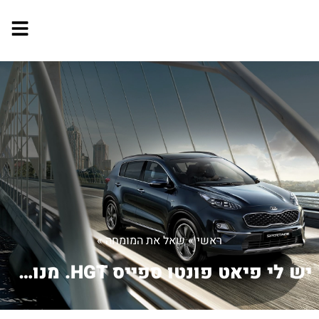
ראשי
»
שאל את המומחה
»
יש לי פיאט פונטו ספייס HGT. מנוע1800....