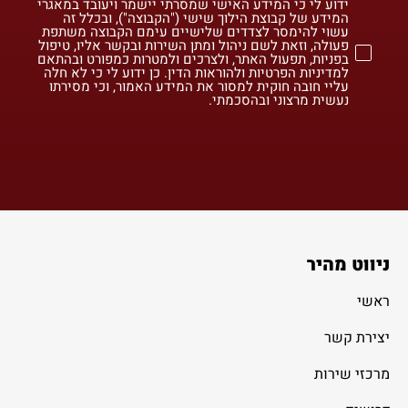
ידוע לי כי המידע האישי שמסרתי יישמר ויעובד במאגרי
המידע של קבוצת הילוך שישי ("הקבוצה"), ובכלל זה
עשוי להימסר לצדדים שלישיים עימם הקבוצה משתפת
פעולה, וזאת לשם ניהול ומתן השירות ובקשר אליו, טיפול
בפניות, תפעול האתר, ולצרכים ולמטרות כמפורט ובהתאם
למדיניות הפרטיות ולהוראות הדין. כן ידוע לי כי לא חלה
עליי חובה חוקית למסור את המידע האמור, וכי מסירתו
נעשית מרצוני ובהסכמתי.
ניווט מהיר
ראשי
יצירת קשר
מרכזי שירות