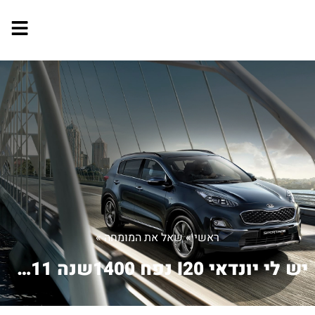
ראשי
»
שאל את המומחה
»
יש לי יונדאי I20 נפח 1400שנה 2011. א...