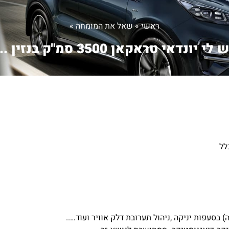
ראשי
»
שאל את המומחה
»
 לי יונדאי טראקאן 3500 סמ"ק בנזין ...
לל
) בסעפות יניקה ,ניהול תערובת דלק אוויר ועוד…..