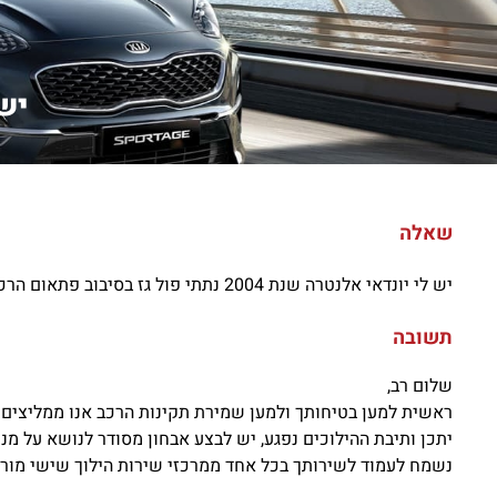
יש ל
שאלה
יש לי יונדאי אלנטרה שנת 2004 נתתי פול גז בסיבוב פתאום הרכב לא מעביר הילוכים נישאר רק על הילוך ראשון אין רוורס מה עושים?..
תשובה
שלום רב,
ראשית למען בטיחותך ולמען שמירת תקינות הרכב אנו ממליצים ל
יתכן ותיבת ההילוכים נפגע, יש לבצע אבחון מסודר לנושא על מנ
נשמח לעמוד לשירותך בכל אחד ממרכזי שירות הילוך שישי מורשי 