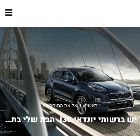
ראשי
»
שאל את המומחה
»
יש ברשותי יונדאי I30. הבת שלי בת 3, נ...