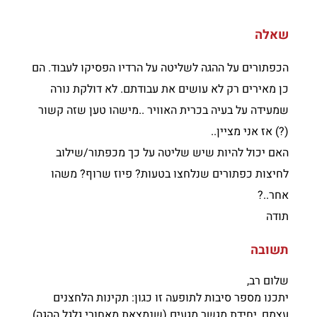
שאלה
הכפתורים על ההגה לשליטה על הרדיו הפסיקו לעבוד. הם
כן מאירים רק לא עושים את עבודתם. לא דולקת נורה
שמעידה על בעיה בכרית האוויר ..מישהו טען שזה קשור
(?) אז אני מציין..
האם יכול להיות שיש שליטה על כך מכפתור/שילוב
לחיצות כפתורים שנלחצו בטעות? פיוז שרוף? משהו
אחר..?
תודה
תשובה
שלום רב,
יתכנו מספר סיבות לתופעה זו כגון: תקינות הלחצנים
עצמם, יחידת מגשר מגעים (שנמצאת מאחורי גלגל ההגה)