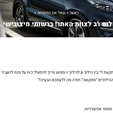
ראשי
»
שאל את המומחה
»
ום רב לצוות האתר! ברשותי מיצובישי ..
ברשותי מיצובישי לנסר 2008 (לא הדור החדש) הידית הילוכים נתקעת לי בין הילוך p להילוך r וממש צריך 
ר ההילוכים "מתקשה" חזרה.מה לדעתכם הבעיה?"
 מספר אפשרויות: