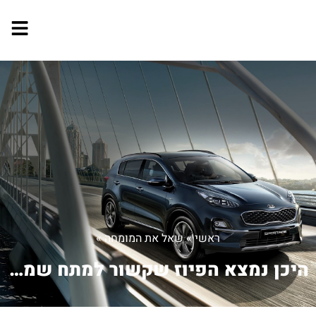
ראשי
»
שאל את המומחה
»
היכן נמצא הפיוז שקשור למתח שמגיע למער...