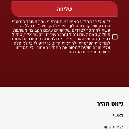
שליחה
ידוע לי כי המידע האישי שמסרתי יישמר ויעובד במאגרי
המידע של קבוצת הילוך שישי ("הקבוצה"), ובכלל זה
עשוי להימסר לצדדים שלישיים עימם הקבוצה משתפת
פעולה, וזאת לשם ניהול ומתן השירות ובקשר אליו, טיפול
בפניות, תפעול האתר, ולצרכים ולמטרות כמפורט ובהתאם
למדיניות הפרטיות ולהוראות הדין. כן ידוע לי כי לא חלה
עליי חובה חוקית למסור את המידע האמור, וכי מסירתו
נעשית מרצוני ובהסכמתי.
ניווט מהיר
ראשי
יצירת קשר