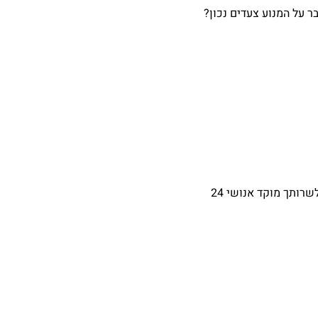
ר על המנוע צעדים נכון?
הילוך שישי יפו – אמנון, 057-7530074 הילוך שישי באר יעקב, אירית- 057-7530094 הילוך שישי אזור – אבי 057-7530055. כמו כן לשרותך מוקד אנושי 24