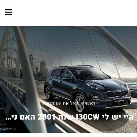
ראשי
»
שאל את המומחה
»
היי יש לי I30CW שנת 2001 האם ניתן ל...