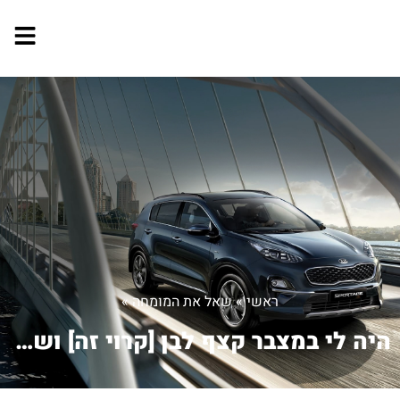
ראשי
»
שאל את המומחה
»
היה לי במצבר קצף לבן [קרוי זה] ושפכתי...