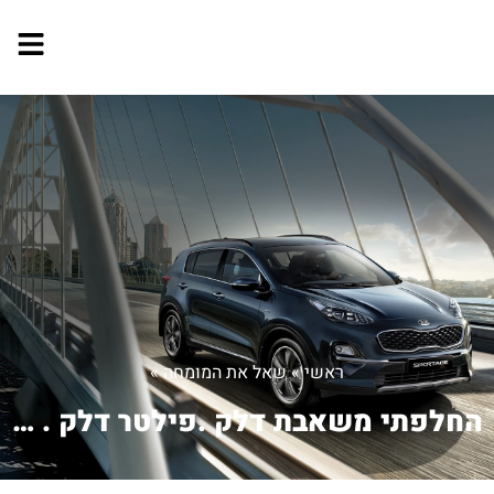
ראשי
»
שאל את המומחה
»
החלפתי משאבת דלק .פילטר דלק . וכבל שנ...