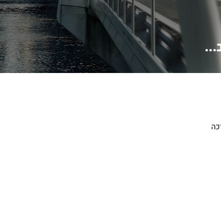
..
כה