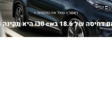
ראשי
»
שאל את המומחה
»
סה של 18.6 בi30 cw היא תקינה ו...