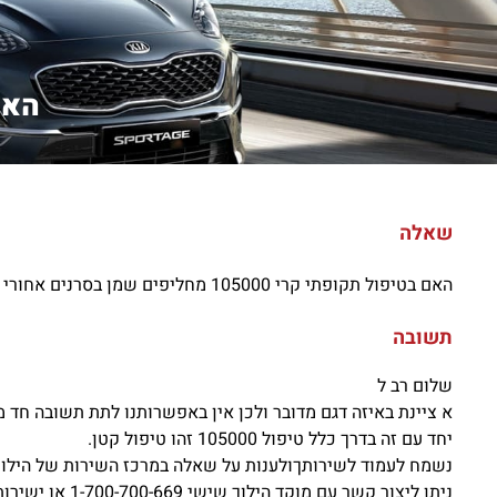
האם ב
שאלה
האם בטיפול תקופתי קרי 105000 מחליפים שמן בסרנים אחורי וקידמי. או שרק בודקים מפלס?
תשובה
שלום רב ל
א ציינת באיזה דגם מדובר ולכן אין באפשרותנו לתת תשובה חד 
יחד עם זה בדרך כלל טיפול 105000 זהו טיפול קטן.
נשמח לעמוד לשירותךולענות על שאלה במרכז השירות של הילוך
ניתן ליצור קשר עם מוקד הילוך שישי 1-700-700-669 או ישירות עם יועץ השירותאבי פז 0577530055