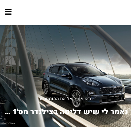
ראשי
»
שאל את המומחה
»
נאמר לי שיש דליפה בצילנדר מס'1 ולכן י...