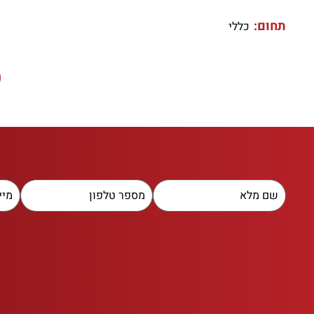
תחום:
כללי