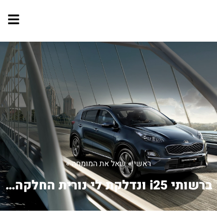
ראשי
»
שאל את המומחה
»
ברשותי i25 ונדלקת לי נורית החלקה ומאט...