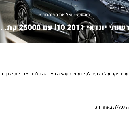
ראשי
»
שאל את המומחה
»
תי יונדאי i10 2011 עם 25000 קמ. ...
ה נכללת באחריות.