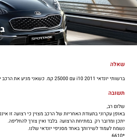
ברשו
שאלה
ברשותי יונדאי i10 2011 עם 25000 קמ. כשאני מניע את הרכב יש חריקה של רצועה לפי דעתי. השאלה האם זה כלוח באחריות יצרן. ומהי הבעיה לדעתכם?
תשובה
שלום רב,
באופן עקרוני בתעודת האחריות של הרכב מצוין כי רצועה זו איננ
יתכן ומדובר רק במתיחת הרצועה בלבד ואין צורך להחליפה.
נשמח לעמוד לשירותך באחד מסניפי יונדאי שלנו.
*6610