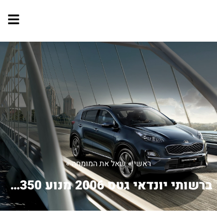
ראשי
»
שאל את המומחה
»
ברשותי יונדאי גטס 2006 מנוע 1350 בטסט...