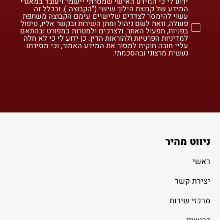
ידוע לי כי המידע האישי שמסרתי יישמר ויעובד במאגרי
המידע של קבוצת הילוך שישי ("הקבוצה"), ובכלל זה
עשוי להימסר לצדדים שלישיים עימם הקבוצה משתפת
פעולה, וזאת לשם ניהול ומתן השירות ובקשר אליו, טיפול
בפניות, תפעול האתר, ולצרכים ולמטרות כמפורט ובהתאם
למדיניות הפרטיות ולהוראות הדין. כן ידוע לי כי לא חלה
עליי חובה חוקית למסור את המידע האמור, וכי מסירתו
נעשית מרצוני ובהסכמתי.
ניווט מהיר
ראשי
יצירת קשר
מרכזי שירות