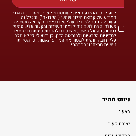
ידוע לי כי המידע האישי שמסרתי יישמר ויעובד במאגרי
המידע של קבוצת הילוך שישי ("הקבוצה"), ובכלל זה
עשוי להימסר לצדדים שלישיים עימם הקבוצה משתפת
פעולה, וזאת לשם ניהול ומתן השירות ובקשר אליו, טיפול
בפניות, תפעול האתר, ולצרכים ולמטרות כמפורט ובהתאם
למדיניות הפרטיות ולהוראות הדין. כן ידוע לי כי לא חלה
עליי חובה חוקית למסור את המידע האמור, וכי מסירתו
נעשית מרצוני ובהסכמתי.
ניווט מהיר
ראשי
יצירת קשר
מרכזי שירות