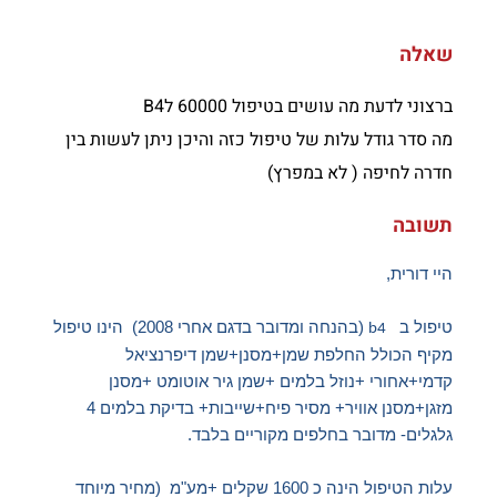
שאלה
ברצוני לדעת מה עושים בטיפול 60000 לB4
מה סדר גודל עלות של טיפול כזה והיכן ניתן לעשות בין
חדרה לחיפה ( לא במפרץ)
תשובה
היי דורית,
טיפול ב
(בהנחה ומדובר בדגם אחרי 2008) הינו טיפול
b4
מקיף הכולל החלפת שמן+מסנן+שמן דיפרנציאל
קדמי+אחורי +נוזל בלמים +שמן גיר אוטומט +מסנן
מזגן+מסנן אוויר+ מסיר פיח+שייבות+ בדיקת בלמים 4
גלגלים- מדובר בחלפים מקוריים בלבד.
עלות הטיפול הינה כ 1600 שקלים +מע"מ (מחיר מיוחד