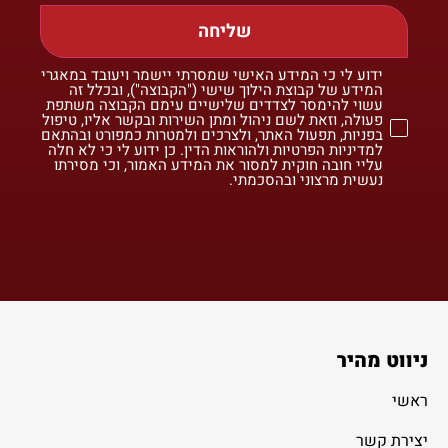
שליחה
ידוע לי כי המידע האישי שמסרתי יישמר ויעובד במאגרי
המידע של קבוצת הילוך שישי ("הקבוצה"), ובכלל זה
עשוי להימסר לצדדים שלישיים עימם הקבוצה משתפת
פעולה, וזאת לשם ניהול ומתן השירות ובקשר אליו, טיפול
בפניות, תפעול האתר, ולצרכים ולמטרות כמפורט ובהתאם
למדיניות הפרטיות ולהוראות הדין. כן ידוע לי כי לא חלה
עליי חובה חוקית למסור את המידע האמור, וכי מסירתו
נעשית מרצוני ובהסכמתי.
ניווט מהיר
ראשי
יצירת קשר