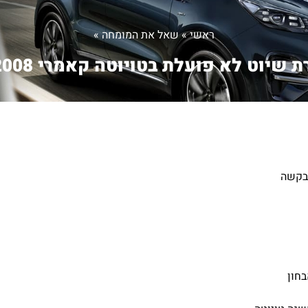
ראשי
»
שאל את המומחה
»
 שיוט לא פועלת בטויוטה קאמרי 2008...
חון