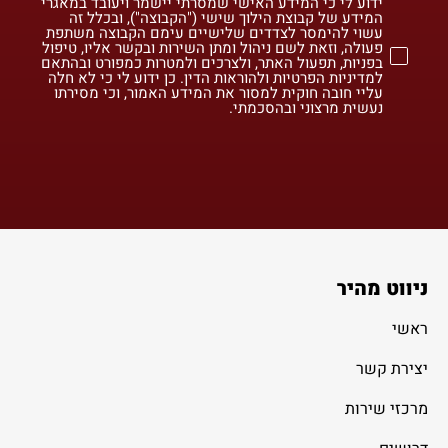
ידוע לי כי המידע האישי שמסרתי יישמר ויעובד במאגרי
המידע של קבוצת הילוך שישי ("הקבוצה"), ובכלל זה
עשוי להימסר לצדדים שלישיים עימם הקבוצה משתפת
פעולה, וזאת לשם ניהול ומתן השירות ובקשר אליו, טיפול
בפניות, תפעול האתר, ולצרכים ולמטרות כמפורט ובהתאם
למדיניות הפרטיות ולהוראות הדין. כן ידוע לי כי לא חלה
עליי חובה חוקית למסור את המידע האמור, וכי מסירתו
נעשית מרצוני ובהסכמתי.
ניווט מהיר
ראשי
יצירת קשר
מרכזי שירות