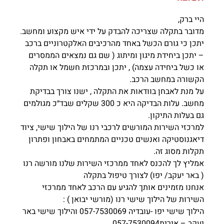
היי ברק,
מדובר בתקלה שצריכה להבדק על ידי איש מקצוע ומחשב.
יתכן כי גורם הכשל באחד מהרכיבים האלקטרוניים ברכב
– יתכן ביחידת מיגון ומיתוג ( שם גם נמצאים הממסרים
או כשל ביחידה עצמה) , יתכן ובמרכזת חשמל או תקלה
הקשורה במחשב הרכב.
על מנת לאבחן בוודאות את התקלה , ישנו צורך בבדיקת
מחשב. עלות הבדיקה היא כ 300 שקלים שבד״כ מגולמים
גם בעלות התיקון.
למרכזי השירות המורשים לרכבי רנו של הילוך שישי, ציוד
דיאגנוסטיקה ואנשים טכניים המתמחים באבחון ופתרון
תקלות מסוג זה.
אמליץ לך להכנס לאחד ממרכזי השירות שלנו מורשה רנו
( באר יעקב/ יפו) לצורך טיפול בתקלה
אנחנו מזמינים אותך להגיע עם הרכב לאחד ממרכזי
השירות של הילוך שישי רנו (מורשי יבואן ) :
הילוך שישי יפו -עובדיה 057-7530069 והילוך שישי באר
יעקב – אירית057-7530094