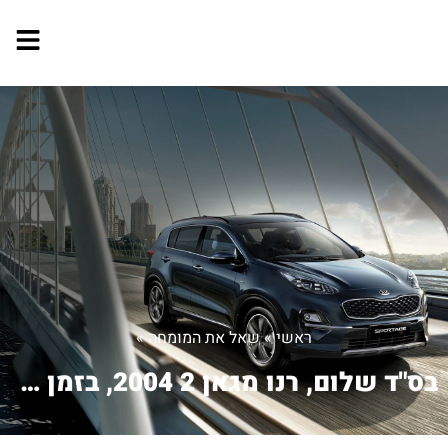
ראשי
»
שאל את המומחה
»
בס"ד שלום, רנו מגאן 2 2004, בזמן אית...