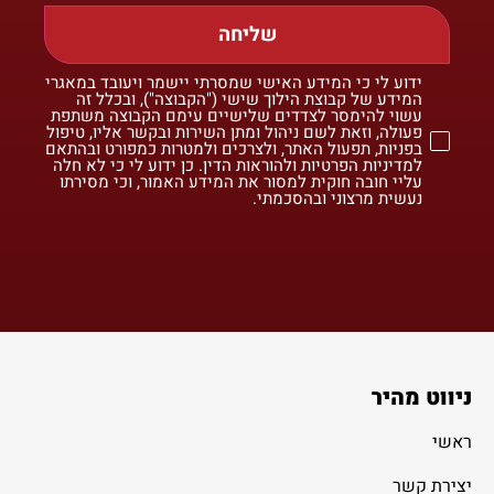
שליחה
ידוע לי כי המידע האישי שמסרתי יישמר ויעובד במאגרי
המידע של קבוצת הילוך שישי ("הקבוצה"), ובכלל זה
עשוי להימסר לצדדים שלישיים עימם הקבוצה משתפת
פעולה, וזאת לשם ניהול ומתן השירות ובקשר אליו, טיפול
בפניות, תפעול האתר, ולצרכים ולמטרות כמפורט ובהתאם
למדיניות הפרטיות ולהוראות הדין. כן ידוע לי כי לא חלה
עליי חובה חוקית למסור את המידע האמור, וכי מסירתו
נעשית מרצוני ובהסכמתי.
ניווט מהיר
ראשי
יצירת קשר