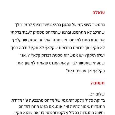
שאלה
בהמשך לשאלתי על המזגן במיצובישי.רציתי להזכיר לך
שהרכב לא מתחמם. וברגע שהמדחס מפסיק לעבוד בדקתי
אם מגיע מתח למדחס .ויש מתח .אולי זה מחזק שהקלאץ
לא תקין. אך יודעים בוודאות שקלאץ לא תקין? וכמה כסף
יעלה תיקון? יש אפשרות טכנית לבדוק קלאץ ? .אני
שמעתי שאפשר לבדוק את המגנט שאמור למשוך את
הקלאץ אך עושים זאת?
תשובה
שלום רב,
בדיקת סליל אלקטרומגנטי של מדחס מתבצעת ע"י מדידת
התנגדות ,אמור להיות 4-8 אום. אם מגיע מתח למדחס
וישנה התנגדות בסליל אלקטרומגנטי כנראה שהוא תקין.