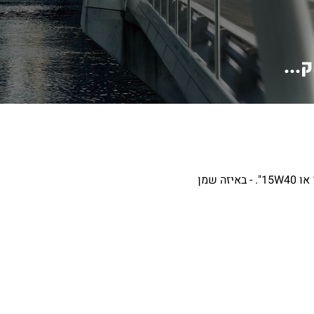
...
בהמשך לשאלתי הקודמת "ברשותי יונדאי אקסנט 1600 שנת 2007 דגם GLS, באיזה שמן מנוע משתמשים 5W30 סינטטי מלא, 10W40 או 15W40". - באיזה שמן