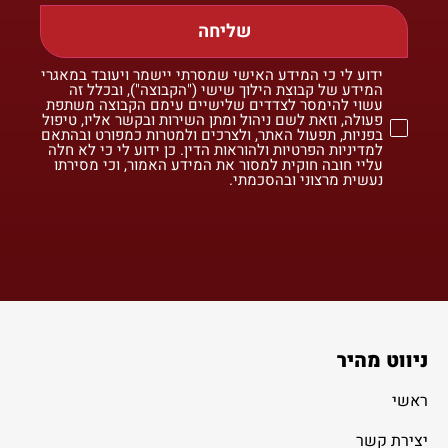
שליחה
ידוע לי כי המידע האישי שמסרתי יישמר ויעובד במאגרי
המידע של קבוצת הילוך שישי ("הקבוצה"), ובכלל זה
עשוי להימסר לצדדים שלישיים עימם הקבוצה משתפת
פעולה, וזאת לשם ניהול ומתן השירות ובקשר אליו, טיפול
בפניות, תפעול האתר, ולצרכים ולמטרות כמפורט ובהתאם
למדיניות הפרטיות ולהוראות הדין. כן ידוע לי כי לא חלה
עליי חובה חוקית למסור את המידע האמור, וכי מסירתו
נעשית מרצוני ובהסכמתי.
ניווט מהיר
ראשי
יצירת קשר