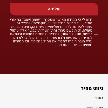
שליחה
ידוע לי כי המידע האישי שמסרתי יישמר ויעובד במאגרי
המידע של קבוצת הילוך שישי ("הקבוצה"), ובכלל זה
עשוי להימסר לצדדים שלישיים עימם הקבוצה משתפת
פעולה, וזאת לשם ניהול ומתן השירות ובקשר אליו, טיפול
בפניות, תפעול האתר, ולצרכים ולמטרות כמפורט ובהתאם
למדיניות הפרטיות ולהוראות הדין. כן ידוע לי כי לא חלה
עליי חובה חוקית למסור את המידע האמור, וכי מסירתו
נעשית מרצוני ובהסכמתי.
ניווט מהיר
ראשי
יצירת קשר