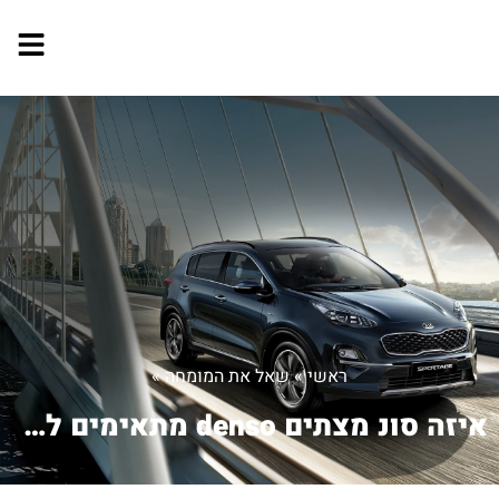
ראשי
»
שאל את המומחה
»
איזה סונ מצתים denso מתאימים לטויוטה ...