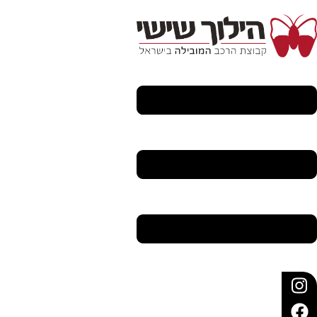
דלג
לתוכן