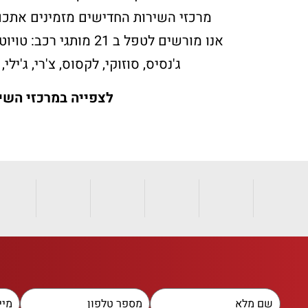
מרכזי השירות החדישים מזמינים אתכם 
אנו מורשים לטפל ב 21 מותגי רכב: טויוטה, רנו, ניסאן, דאצ'יה, קיה, SERES, יונדאי, מיצובישי, ORA
ג'נסיס, סוזוקי, לקסוס, צ'רי, ג'ילי, זיקר, אקספנ
לצפייה במרכזי השיר