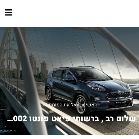
ראשי
»
שאל את המומחה
»
שלום רב , ברשותי פיאט פונטו 2002 , הא...