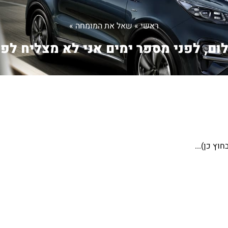
ראשי
»
שאל את המומחה
»
ום, לפני מספר ימים אני לא מצליח לפ..
וץ כן)...