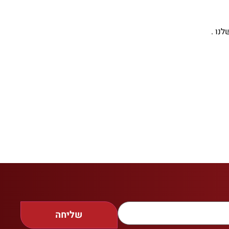
נו .
שליחה